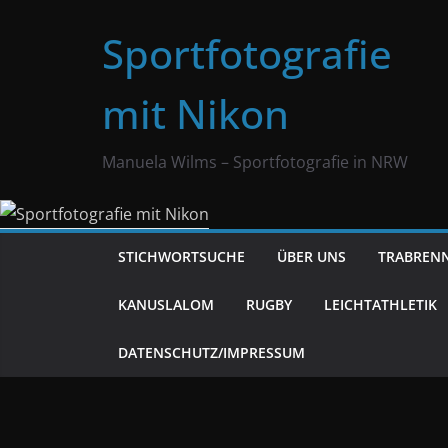
Zum
Sportfotografie
Inhalt
springen
mit Nikon
Manuela Wilms – Sportfotografie in NRW
STICHWORTSUCHE
ÜBER UNS
TRABREN
KANUSLALOM
RUGBY
LEICHTATHLETIK
DATENSCHUTZ/IMPRESSUM