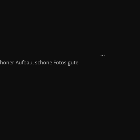
Diese
...
Metabox
Schöner Aufbau, schöne Fotos gute
ein-/ausblend