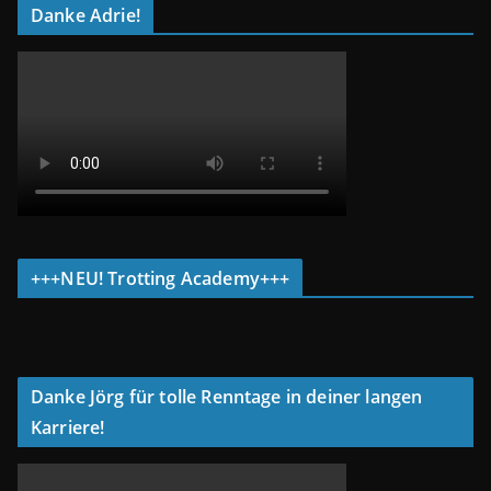
Danke Adrie!
+++NEU! Trotting Academy+++
Danke Jörg für tolle Renntage in deiner langen
Karriere!