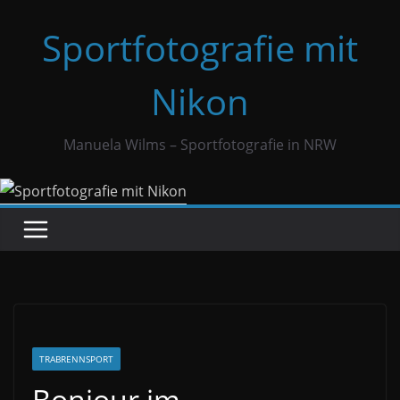
Zum
Sportfotografie mit
Inhalt
springen
Nikon
Manuela Wilms – Sportfotografie in NRW
TRABRENNSPORT
Bonjour im