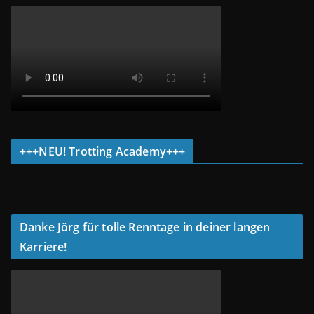
+++NEU! Trotting Academy+++
Danke Jörg für tolle Renntage in deiner langen
Karriere!