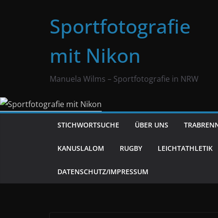
Zum
Sportfotografie
Inhalt
springen
mit Nikon
Manuela Wilms – Sportfotografie in NRW
STICHWORTSUCHE
ÜBER UNS
TRABREN
KANUSLALOM
RUGBY
LEICHTATHLETIK
DATENSCHUTZ/IMPRESSUM