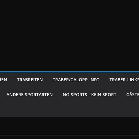
NEN
TRABREITEN
TRABER/GALOPP-INFO
TRABER-LINK
ANDERE SPORTARTEN
NO SPORTS - KEIN SPORT
GÄST