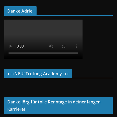
Danke Adrie!
+++NEU! Trotting Academy+++
Danke Jörg für tolle Renntage in deiner langen
Karriere!