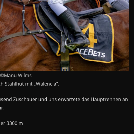
©Manu Wilms
th Stahlhut mit „Walencia“.
n tausend Zuschauer und uns erwartete das Hauptrennen an
r.
ber 3300 m