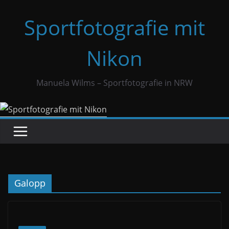
Zum
Sportfotografie mit
Inhalt
springen
Nikon
Manuela Wilms – Sportfotografie in NRW
Galopp