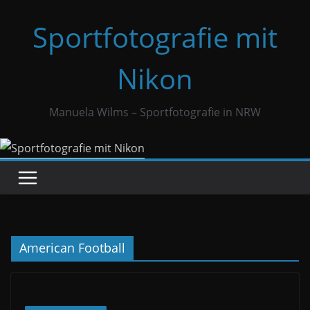
Zum
Sportfotografie mit
Inhalt
springen
Nikon
Manuela Wilms – Sportfotografie in NRW
American Football