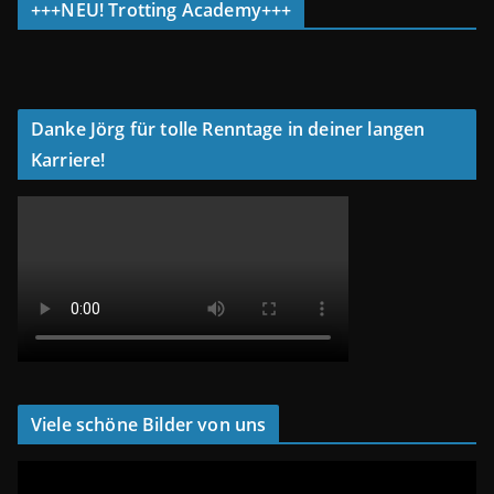
+++NEU! Trotting Academy+++
Danke Jörg für tolle Renntage in deiner langen
Karriere!
Viele schöne Bilder von uns