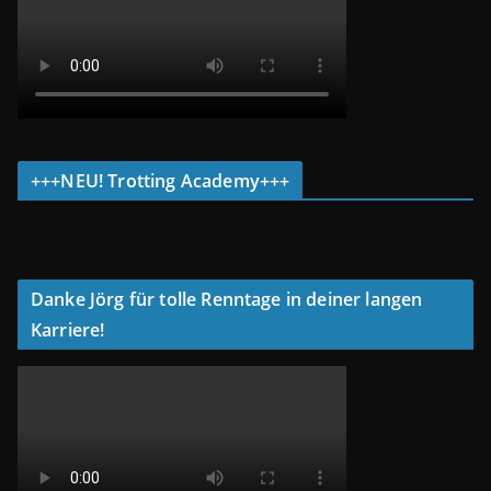
+++NEU! Trotting Academy+++
Danke Jörg für tolle Renntage in deiner langen
Karriere!