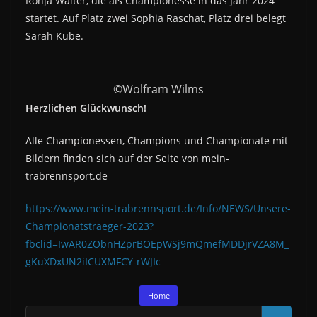
Ronja Walter, die als Championesse in das Jahr 2024
startet. Auf Platz zwei Sophia Raschat, Platz drei belegt
Sarah Kube.
©Wolfram Wilms
Herzlichen Glückwunsch!
Alle Championessen, Champions und Championate mit
Bildern finden sich auf der Seite von mein-
trabrennsport.de
https://www.mein-trabrennsport.de/Info/NEWS/Unsere-
Championatstraeger-2023?
fbclid=IwAR0ZObnHZprBOEpWSj9mQmefMDDjrVZA8M_
gKuXDxUN2iICUXMFCY-rWJIc
Home