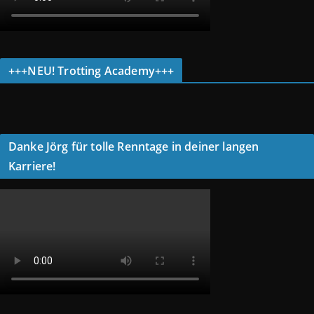
+++NEU! Trotting Academy+++
Danke Jörg für tolle Renntage in deiner langen
Karriere!