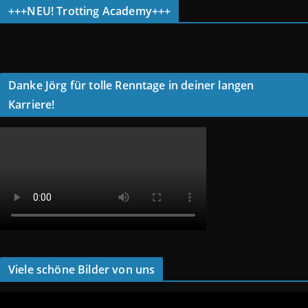
+++NEU! Trotting Academy+++
Danke Jörg für tolle Renntage in deiner langen
Karriere!
Viele schöne Bilder von uns