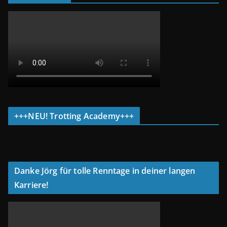
+++NEU! Trotting Academy+++
Danke Jörg für tolle Renntage in deiner langen
Karriere!