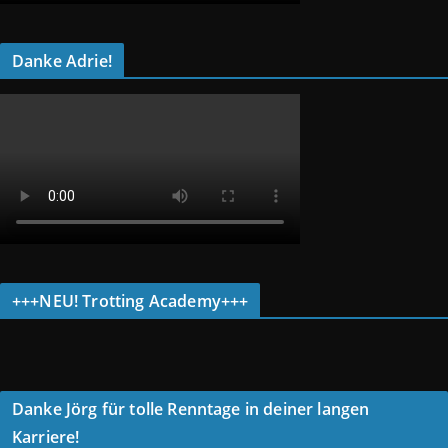
Danke Adrie!
+++NEU! Trotting Academy+++
Danke Jörg für tolle Renntage in deiner langen
Karriere!