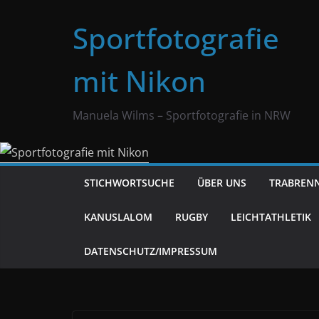
Zum
Sportfotografie
Inhalt
springen
mit Nikon
Manuela Wilms – Sportfotografie in NRW
STICHWORTSUCHE
ÜBER UNS
TRABREN
KANUSLALOM
RUGBY
LEICHTATHLETIK
DATENSCHUTZ/IMPRESSUM